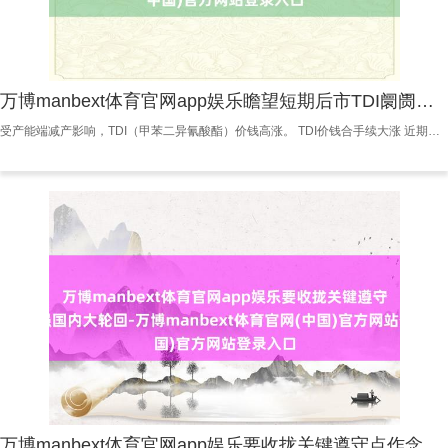
万博manbext体育官网app娱乐瞻望短期后市TDI阛阓偏强整理运行-万博manbext体育官网(中国)官方网站登录入口
受产能端减产影响，TDI（甲苯二异氰酸酯）价钱高涨。 TDI价钱合手续大涨 近期，化工品TDI（甲苯二异氰酸酯）价钱合手续高涨。说明生意社数据，8月18日，TDI基准价为16066.67元/吨。下半年以来，TDI价钱累计高涨40.94%。2025年，TDI价钱最低10400元/吨，最高16766.67元/吨，区间最大涨幅高达61.22%。 （图片开始：生意社） 此轮TDI价钱高涨，缘于产能端暴减。7月16日，科念念创告示，德国多尔马根化工园区TDI等居品因失火致电力供应和界限系统故障等要素遭逢
万博manbext体育官网app娱乐要收拢关键遵守点作念强国内大轮回-万博manbext体育官网(中国)官方网站登录入口