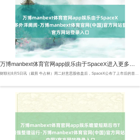
万博manbext体育官网app娱乐由于SpaceX进入更多外洋阛阓-万博manbext体育官网(中国)官方网站登录入口
财联社8月5日讯（裁剪 牛占林）周二好意思股收盘后，SpaceX公布了上市后的首份财报。财报显现，受益于星链卫星互联网业务以及AI业务的强劲增长，公司季度营收接近翻倍，同期筹谋示寂大幅收窄。财报公布后，受成本开销飙升影响，SpaceX股价在盘后交游中下落逾8%。 具体来看，SpaceX第二季度营收达到78亿好意思元，远高于前年同期的41亿好意思元，也远超阛阓预期69.3亿好意思元。其中，星链业务收入同比增长66%，占公司总营收的一半以上；而AI业务收入同比增长约250%，该业务恰是马斯克此前要