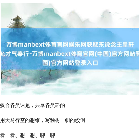
蚁合各类话题，共享各类斟酌
用天马行空的想维，写独树一帜的驳倒
看一看、想一想、聊一聊