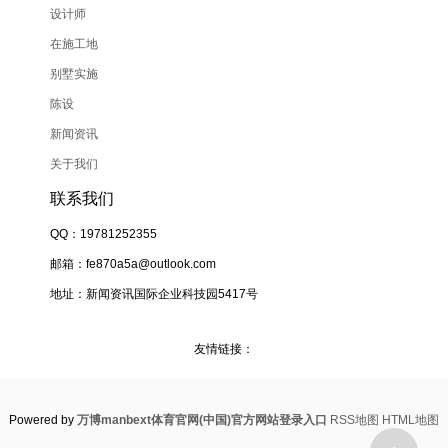
设计师
在施工地
别墅实施
陈设
新闻资讯
关于我们
联系我们
QQ：19781252355
邮箱：fe870a5a@outlook.com
地址：新闻资讯国际企业科技园5417号
友情链接：
Powered by
万博manbext体育官网(中国)官方网站登录入口
RSS地图
HTML地图