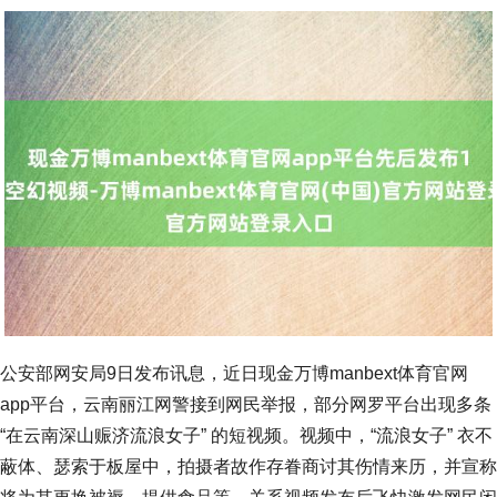
公安部网安局9日发布讯息，近日现金万博manbext体育官网
app平台，云南丽江网警接到网民举报，部分网罗平台出现多条
“在云南深山赈济流浪女子” 的短视频。视频中，“流浪女子” 衣不
蔽体、瑟索于板屋中，拍摄者故作存眷商讨其伤情来历，并宣称