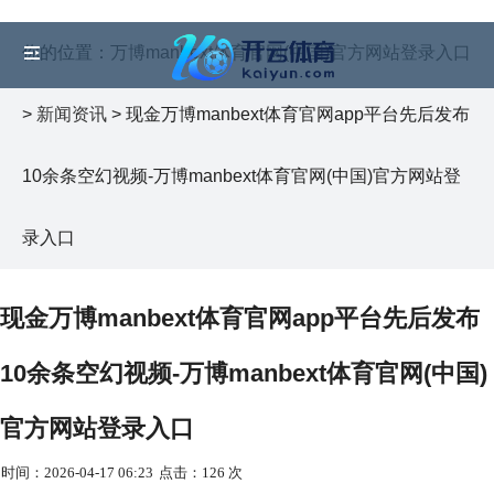
你的位置：
万博manbext体育官网(中国)官方网站登录入口
>
新闻资讯
> 现金万博manbext体育官网app平台先后发布
10余条空幻视频-万博manbext体育官网(中国)官方网站登
录入口
现金万博manbext体育官网app平台先后发布
10余条空幻视频-万博manbext体育官网(中国)
官方网站登录入口
时间：2026-04-17 06:23
点击：126 次