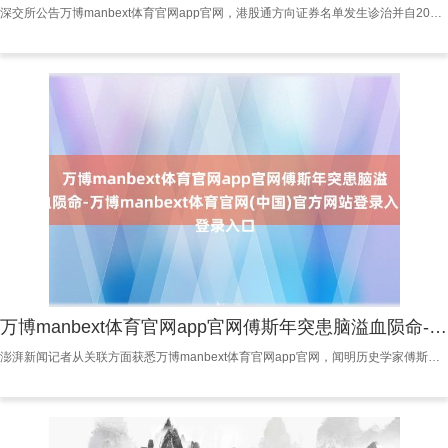
深交所公告万博manbext体育官网app官网，港股通方向证券名单发生诊治并自2026年8月7日起顺利，调入晶书册成。 举报 第一财经告白趋附，请点击这里此实质为第一财经原创，文章权归第一财经通盘。未经第一财经籍面授权，不得以任何姿色加以使用，包括转载、摘编、复制或培植镜像。第一财经保留讲求侵权者法律牵扯的权柄。如需获取授权请研究第一财经版权部：banquan@yicai.com 联系阅读 药明康德上调全年收入预期，恢复1260H名单诉讼推崇 药物安全性评价业务收入同比增长四成多。 11832
万博manbext体育官网app官网傅斯年突患脑溢血陨命-万博manbext体育官网(中国)官方网站登录入口
澎湃新闻记者从关联方面获悉万博manbext体育官网app官网，闻明历史学家傅斯年先生之子傅仁轨先生，于好意思东时候2025年8月13日在好意思国佛罗里达州陨命，享年90岁。 傅斯年与夫东说念主俞大綵、女儿傅仁轨一家三口合影。 公开贵寓披露，1934年俞大綵与傅斯年在北平成婚，1935年9月15日两东说念主的女儿傅仁轨(Jack Fu)出身。傅斯年担任台湾大学校长后，俞大綵任台大外文系陶冶。1950年12月20日，傅斯年突患脑溢血陨命。1977年，俞大綵从台大外文系陶冶岗亭退休。1990年8月