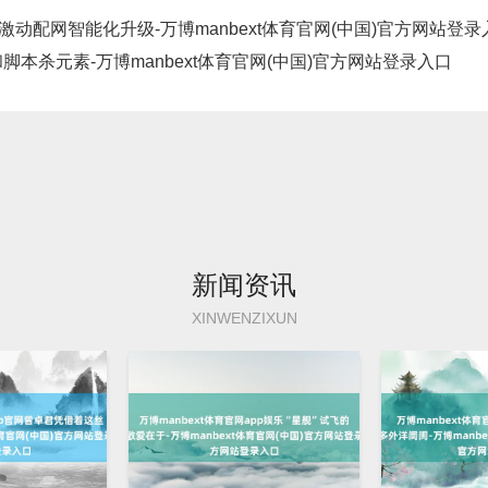
力激动配网智能化升级-万博manbext体育官网(中国)官方网站登录
脚本杀元素-万博manbext体育官网(中国)官方网站登录入口
新闻资讯
XINWENZIXUN