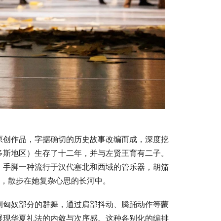
原创作品，字据确切的历史故事改编而成，深度挖
多斯地区）生存了十二年，并与左贤王育有二子。
。手脚一种流行于汉代塞北和西域的管乐器，胡笳
唱，散步在她复杂心思的长河中。
例匈奴部分的群舞，通过肩部抖动、腾踊动作等蒙
展现华夏礼法的内敛与次序感。这种各别化的编排