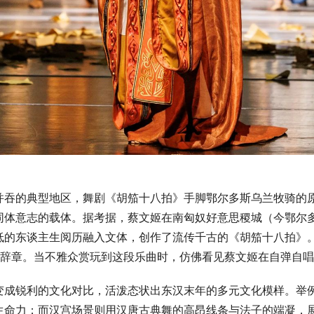
并吞的典型地区，舞剧《胡笳十八拍》手脚鄂尔多斯乌兰牧骑的
同体意志的载体。据考据，蔡文姬在南匈奴好意思稷城（今鄂尔
低的东谈主生阅历融入文体，创作了流传千古的《胡笳十八拍》
思辞章。当不雅众赏玩到这段乐曲时，仿佛看见蔡文姬在自弹自
变成锐利的文化对比，活泼态状出东汉末年的多元文化模样。举
生命力；而汉宫场景则用汉唐古典舞的高昂线条与法子的端凝，