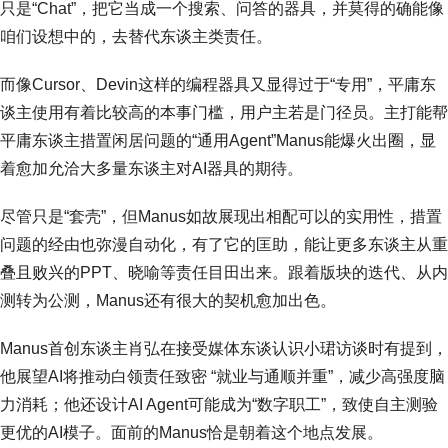
只是“Chat”，把它当成一个搜索、问答的器具，并莫得的确能像
咱们设想中的，去替代东谈主类责任。
而像Cursor、Devin这样的编程器具又显得过于“专用”，平庸东
谈主使用有着比较高的本事门槛，用户主若是门径员。主打能帮
平庸东谈主措置闲居问题的“通用Agent”Manus能爆火出圈，显
着愈加允洽大多量东谈主对AI器具的期待。
尽管只是“套壳”，但Manus如故展现出相配可以的实用性，措置
问题的经由也弥漫自动化，有了它的匡助，能让更多东谈主从重
叠且败兴的PPT、晓喻等责任目田出来。跟着版块的迭代、从内
测转为公测，Manus还有很大的契机愈加出色。
Manus首创东谈主肖弘在接受媒体东谈认识小珺访谈时有提到，
他展望AI将推动白领责任致密 “就业与通顺并重”，减少高强度脑
力消耗；他还设计AI Agent可能成为“数字职工”，致使自主测验
更优的AI模子。面前的Manus恰是朝着这个地点发展。