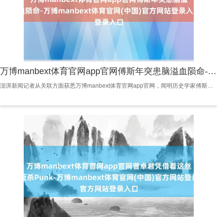
万博manbext体育官网app官网傅斯年突患脑溢血陨命-万博manbext体育官网(中国)官方网站登录入口
澎湃新闻记者从关联方面获悉万博manbext体育官网app官网，闻明历史学家傅斯年先生之子傅仁轨先生，于好意思东时候2025年8月13日在好意思国佛罗里达州陨命，享年90岁。 傅斯年与夫东说念主俞大綵、女儿傅仁轨一家三口合影。 公开贵寓披露，1934年俞大綵与傅斯年在北平成婚，1935年9月15日两东说念主的女儿傅仁轨(Jack Fu)出身。傅斯年担任台湾大学校长后，俞大綵任台大外文系陶冶。1950年12月20日，傅斯年突患脑溢血陨命。1977年，俞大綵从台大外文系陶冶岗亭退休。1990年8月