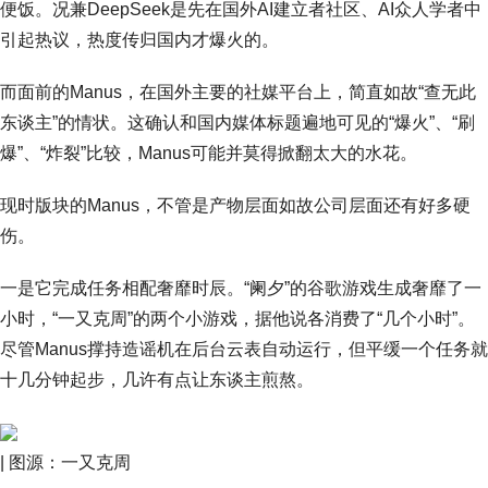
便饭。况兼DeepSeek是先在国外AI建立者社区、AI众人学者中
引起热议，热度传归国内才爆火的。
而面前的Manus，在国外主要的社媒平台上，简直如故“查无此
东谈主”的情状。这确认和国内媒体标题遍地可见的“爆火”、“刷
爆”、“炸裂”比较，Manus可能并莫得掀翻太大的水花。
现时版块的Manus，不管是产物层面如故公司层面还有好多硬
伤。
一是它完成任务相配奢靡时辰。“阑夕”的谷歌游戏生成奢靡了一
小时，“一又克周”的两个小游戏，据他说各消费了“几个小时”。
尽管Manus撑持造谣机在后台云表自动运行，但平缓一个任务就
十几分钟起步，几许有点让东谈主煎熬。
| 图源：一又克周