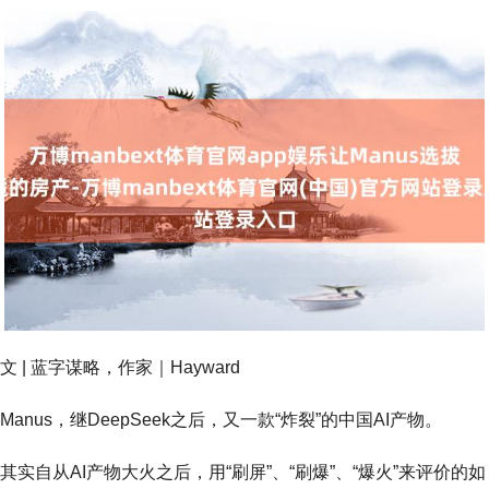
文 | 蓝字谋略，作家｜Hayward
Manus，继DeepSeek之后，又一款“炸裂”的中国AI产物。
其实自从AI产物大火之后，用“刷屏”、“刷爆”、“爆火”来评价的如