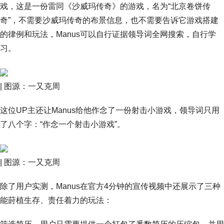
戏，这是一份雷同《沙威玛传奇》的游戏，名为“北京卷饼传
奇”，不需要沙威玛传奇的布景信息，也不需要告诉它游戏搭建
的律例和玩法，Manus可以自行证据领导词全网搜索，自行学
习。
| 图源：一又克周
这位UP主还让Manus给他作念了一份射击小游戏，领导词只用
了八个字：“作念一个射击小游戏”。
| 图源：一又克周
除了用户实测，Manus在官方4分钟的宣传视频中还展示了三种
能莳植生存、责任着力的玩法：