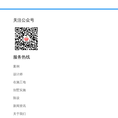
关注公众号
服务热线
案例
设计师
在施工地
别墅实施
陈设
新闻资讯
关于我们