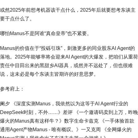
或然2025年前想考机器该干点什么，2025年后就要想考东谈主
要干点什么了。
哪怕Manus不是阿谁“真命皇帝”也不紧要。
Manus的价值在于“投砾引珠”，刺激更多的同业股东AI Agent的
落地。2025年能够率将会迎来AI Agent的大爆发，把咱们从重荷
责任中目田出来的黑甜乡AI器具，或然并不远处了，但也很难
说，这未必是每个东谈主皆期许的好意思梦。
参考府上：
阑夕 《深度实测Manus，我依然以为这等于AI Agent行业的
DeepSeek时刻，不外……》差评 《一个邀请码卖到上万，昨晚
爆火的Manus真有这样牛？》数字生命卡兹克 《一手体验首款
通用Agent产物Manus - 唯有概叹。》一又克周 《全网爆火的