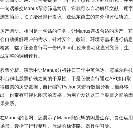
筛选简历。用户只需要提供一个打包了悉数简历的压缩包，并用
一句话移交Manus帮你筛选简历，它就可以自动解压文献、逐字
浏览简历，临了给出排行提议、送达东谈主的简介和评估轨范。
房产调研。相同是一句话的任务，让Manus选拔合适的房产。它
会自动拆解用户的需求，针对安全、教训、环境等需求进行信息
检索，临了还会自行写一份Python门径来自动化查对预算，生
成完整的调研评释。
股票分析。演示中让Manus分析往日三年中英伟达、迈威尔科技
和台积电股票价钱之间的干系性，于是它便自行通过API接口取
得股票的历史数据，自行编写Python来进行数据分析，最终输
出一份带有可视化图形的表格，为用户发达这三个股票之间的因
果关系。
在Manus的官网，还展示了Manus能完毕的闲居生存、责任运用
场景，囊括了行程整理、旅游阶梯谋略、器具学习等。