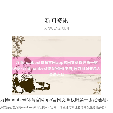
新闻资讯
XINWENZIXUN
万博manbext体育官网app官网文章权归第一财经通盘-万博manbext体育官网(中国)官方网站登录入口
深交所公告万博manbext体育官网app官网，港股通方向证券名单发生诊治并自2026年8月7日起顺利，调入晶书册成。 举报 第一财经告白趋附，请点击这里此实质为第一财经原创，文章权归第一财经通盘。未经第一财经籍面授权，不得以任何姿色加以使用，包括转载、摘编、复制或培植镜像。第一财经保留讲求侵权者法律牵扯的权柄。如需获取授权请研究第一财经版权部：banquan@yicai.com 联系阅读 药明康德上调全年收入预期，恢复1260H名单诉讼推崇 药物安全性评价业务收入同比增长四成多。 11832