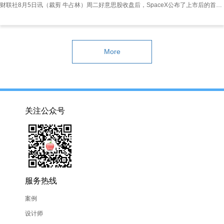
财联社8月5日讯（裁剪 牛占林）周二好意思股收盘后，SpaceX公布了上市后的首份财报。财报显现，受益于星链卫星互联网业务以及AI业务的强劲增长，公司季度营收接近翻倍，同期筹谋示寂大幅收窄。财报公布后，受成本开销飙升影响，SpaceX股价在盘后交游中下落逾8%。 具体来看，SpaceX第二季度营收达到78亿好意思元，远高于前年同期的41亿好意思元，也远超阛阓预期69.3亿好意思元。其中，星链业务收入同比增长66%，占公司总营收的一半以上；而AI业务收入同比增长约250%，该业务恰是马斯克此前要
More
关注公众号
服务热线
案例
设计师