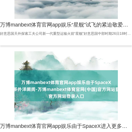
万博manbext体育官网app娱乐“星舰”试飞的紧迫敬爱在于-万博manbext体育官网(中国)官方网站登录入口
好意思国天外探索工夫公司新一代重型运输火箭“星舰”好意思国中部时期26日18时30分（北京时期27日7时30分）从得克萨斯州辐射起飞，现实第十次试飞。 这次任务重心主义包括让飞船部署模拟卫星、在天外中进行发动机再行点火测试等。 按策画，火箭助推器将落入墨西哥湾区域，不复返辐射场。 据直播画面解析，本次试飞，“星舰”1个小时飞越半个地球，终末奏效溅落到印度洋。辐射现场欣忭声、饱读掌声响成一派。 据此前报说念，“星舰”原策画于北京时期8月25日7:30掌握进行第十次试飞，测试任务包括：第一级助推器
万博manbext体育官网app娱乐由于SpaceX进入更多外洋阛阓-万博manbext体育官网(中国)官方网站登录入口