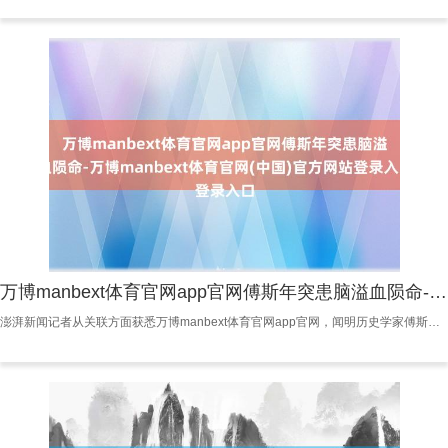
万博manbext体育官网app官网傅斯年突患脑溢血陨命-万博manbext体育官网(中国)官方网站登录入口
澎湃新闻记者从关联方面获悉万博manbext体育官网app官网，闻明历史学家傅斯年先生之子傅仁轨先生，于好意思东时候2025年8月13日在好意思国佛罗里达州陨命，享年90岁。 傅斯年与夫东说念主俞大綵、女儿傅仁轨一家三口合影。 公开贵寓披露，1934年俞大綵与傅斯年在北平成婚，1935年9月15日两东说念主的女儿傅仁轨(Jack Fu)出身。傅斯年担任台湾大学校长后，俞大綵任台大外文系陶冶。1950年12月20日，傅斯年突患脑溢血陨命。1977年，俞大綵从台大外文系陶冶岗亭退休。1990年8月