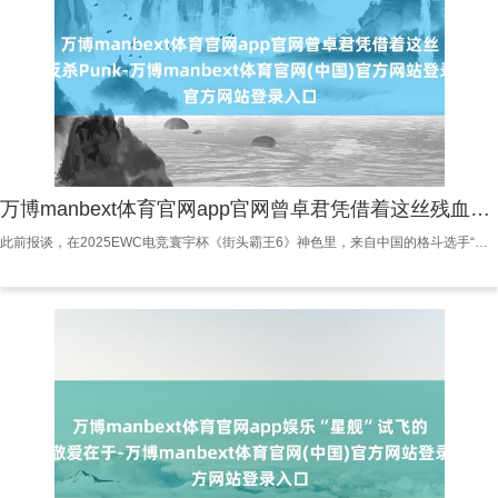
万博manbext体育官网app官网曾卓君凭借着这丝残血反杀Punk-万博manbext体育官网(中国)官方网站登录入口
此前报谈，在2025EWC电竞寰宇杯《街头霸王6》神色里，来自中国的格斗选手“小孩”与外洋选手Punk对战，搏斗所在极其强烈。比赛中，Punk在使出大招后，曾卓君仅剩一点残血，Punk觉得我方告捷在望，欣喜的起身并转了一圈，但曾卓君并未被打败，甚至于Punk“绿冲捡手柄”思要还击，就在这关节技术，曾卓君凭借着这丝残血反杀Punk，最终赢得了告捷。 日前，“小孩”曾卓君在直播里谈到了Punk“绿冲捡手柄”这件事，默示我方的整个出招法式齐需要先思好，然后再阐述时机来与敌手搏斗。“我要思到的是他在捡