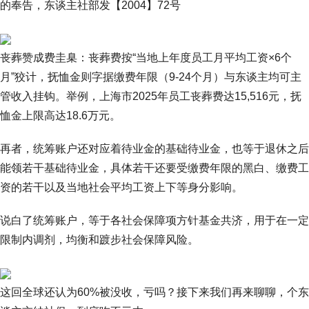
的奉告，东谈主社部发【2004】72号
丧葬赞成费圭臬：丧葬费按“当地上年度员工月平均工资×6个
月”狡计，抚恤金则字据缴费年限（9-24个月）与东谈主均可主
管收入挂钩。举例，上海市2025年员工丧葬费达15,516元，抚
恤金上限高达18.6万元。
再者，统筹账户还对应着待业金的基础待业金，也等于退休之后
能领若干基础待业金，具体若干还要受缴费年限的黑白、缴费工
资的若干以及当地社会平均工资上下等身分影响。
说白了统筹账户，等于各社会保障项方针基金共济，用于在一定
限制内调剂，均衡和踱步社会保障风险。
这回全球还认为60%被没收，亏吗？接下来我们再来聊聊，个东