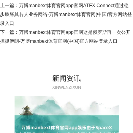
上一篇：
万博manbext体育官网app官网ATFX Connect通过稳
步膨胀其各人业务网络-万博manbext体育官网(中国)官方网站登
录入口
下一篇：
万博manbext体育官网app官网这是俄罗斯再一次公开
撑抓伊朗-万博manbext体育官网(中国)官方网站登录入口
新闻资讯
XINWENZIXUN