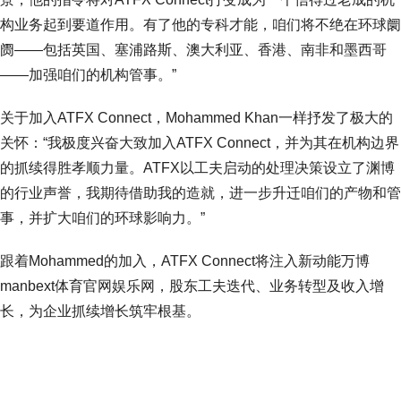
构业务起到要道作用。有了他的专科才能，咱们将不绝在环球阛
阓——包括英国、塞浦路斯、澳大利亚、香港、南非和墨西哥
——加强咱们的机构管事。”
关于加入ATFX Connect，Mohammed Khan一样抒发了极大的
关怀：“我极度兴奋大致加入ATFX Connect，并为其在机构边界
的抓续得胜孝顺力量。ATFX以工夫启动的处理决策设立了渊博
的行业声誉，我期待借助我的造就，进一步升迁咱们的产物和管
事，并扩大咱们的环球影响力。”
跟着Mohammed的加入，ATFX Connect将注入新动能万博
manbext体育官网娱乐网，股东工夫迭代、业务转型及收入增
长，为企业抓续增长筑牢根基。