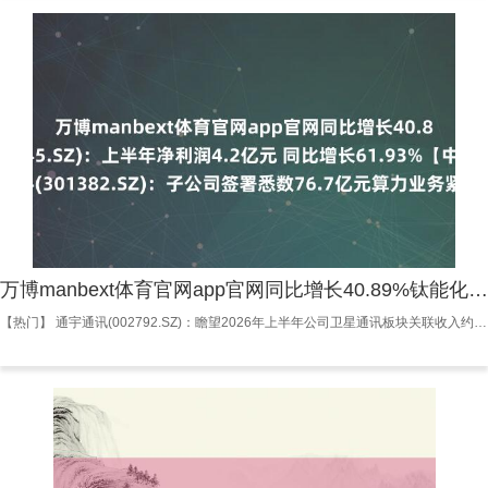
万博manbext体育官网app官网同比增长40.89%钛能化学(002145.SZ)：上半年净利润4.2亿元 同比增长61.93%【中标公约】蜂助手(301382.SZ)：子公司签署悉数76.7亿元算力业务紧要公约威胜信息(688100.SH)：7月中标8096.02万元国度电网名目【股权转让】通宇通讯(002792.SZ)：拟购买佳贤通讯25%股权中科三环(000970.SZ)：拟收购中电磁声
【热门】 通宇通讯(002792.SZ)：瞻望2026年上半年公司卫星通讯板块关联收入约为1057.33万元德龙汇能(000593.SZ)：推行铁心东说念主“拟注入其所捏有的关联财富，如半导体财富”为伪善传说盈峰环境(000967.SZ)：无东说念主环卫机器东说念主等关联业务营收占公司举座营收比例较小恒银科技(603106.SH)智算软硬件、AI智能体等关联业求罢了的贸易收入较小【名目投资】智能源(300686.SZ)：拟投建光通讯、算力热控及ITO用电子专用材料产业假名目等【事迹】禾望电气(