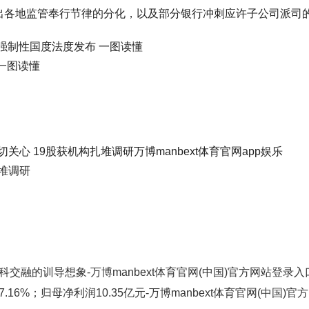
出各地监管奉行节律的分化，以及部分银行冲刺应许子公司派司
强制性国度法度发布 一图读懂
一图读懂
心 19股获机构扎堆调研万博manbext体育官网app娱乐
堆调研
学科交融的训导想象-万博manbext体育官网(中国)官方网站登录入
7.16%；归母净利润10.35亿元-万博manbext体育官网(中国)