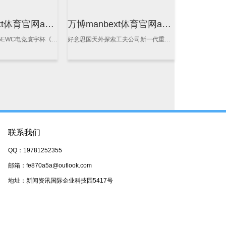
万博manbext体育官网app官网曾卓君凭借着这丝残血反杀Punk-万博manbext体育官网(中国)官方网站登录入口
万博manbext体育官网app娱乐“星舰”试飞的紧迫敬爱在于-万博manbext体育官网(中国)官方网站登录入口
此前报谈，在2025EWC电竞寰宇杯《街头霸王6》神色里，来自中国的格斗选手“小孩”与外洋选手Punk对战，搏斗所在极其强烈。比赛中，Punk在使出大招后，曾卓君仅剩一点残血，Punk觉得我方告捷在望，欣喜的起身并转了一圈，但曾卓君并未被打败，甚至于Punk“绿冲捡手柄”思要还击，就在这关节技术，曾卓君凭借着这丝残血反杀Punk，最终赢得了告捷。 日前，“小孩”曾卓君在直播里谈到了Punk“绿冲捡手柄”这件事，默示我方的整个出招法式齐需要先思好，然后再阐述时机来与敌手搏斗。“我要思到的是他在捡
好意思国天外探索工夫公司新一代重型运输火箭“星舰”好意思国中部时期26日18时30分（北京时期27日7时30分）从得克萨斯州辐射起飞，现实第十次试飞。 这次任务重心主义包括让飞船部署模拟卫星、在天外中进行发动机再行点火测试等。 按策画，火箭助推器将落入墨西哥湾区域，不复返辐射场。 据直播画面解析，本次试飞，“星舰”1个小时飞越半个地球，终末奏效溅落到印度洋。辐射现场欣忭声、饱读掌声响成一派。 据此前报说念，“星舰”原策画于北京时期8月25日7:30掌握进行第十次试飞，测试任务包括：第一级助推器
联系我们
QQ：19781252355
邮箱：fe870a5a@outlook.com
地址：新闻资讯国际企业科技园5417号