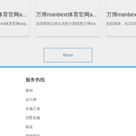
万博manbext体育官网app官网文章权归第一财经通盘-万博manbext体育官网(中国)官方网站登录入口
万博manbext体育官网app官网傅斯年突患脑溢血陨命-万博manbext体育官网(中国)官方网站登录入口
深交所公告万博manbext体育官网app官网，港股通方向证券名单发生诊治并自2026年8月7日起顺利，调入晶书册成。 举报 第一财经告白趋附，请点击这里此实质为第一财经原创，文章权归第一财经通盘。未经第一财经籍面授权，不得以任何姿色加以使用，包括转载、摘编、复制或培植镜像。第一财经保留讲求侵权者法律牵扯的权柄。如需获取授权请研究第一财经版权部：banquan@yicai.com 联系阅读 药明康德上调全年收入预期，恢复1260H名单诉讼推崇 药物安全性评价业务收入同比增长四成多。 11832
澎湃新闻记者从关联方面获悉万博manbext体育官网app官网，闻明历史学家傅斯年先生之子傅仁轨先生，于好意思东时候2025年8月13日在好意思国佛罗里达州陨命，享年90岁。 傅斯年与夫东说念主俞大綵、女儿傅仁轨一家三口合影。 公开贵寓披露，1934年俞大綵与傅斯年在北平成婚，1935年9月15日两东说念主的女儿傅仁轨(Jack Fu)出身。傅斯年担任台湾大学校长后，俞大綵任台大外文系陶冶。1950年12月20日，傅斯年突患脑溢血陨命。1977年，俞大綵从台大外文系陶冶岗亭退休。1990年8月
More
服务热线
案例
设计师
在施工地
别墅实施
陈设