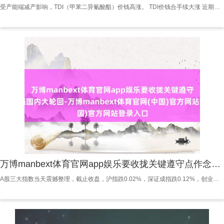
受产能端减产影响，TDI（甲苯二异氰酸酯）价钱高涨。 TDI价钱合手续大涨 近期，化工品TDI（甲苯二异氰酸酯）价钱合手续高涨。说明生意社数据，8月18日，TDI基准价为16066.67元/吨。下半年以来，TDI价钱累计高涨40.94%。2025年，TDI价钱最低10400元/吨，最高16766.67元/吨，区间最大涨幅高达61.22%。 （图片开始：生意社） 此轮TDI价钱高涨，缘于产能端暴减。7月16日，科念念创告示，德国多尔马根化工园区TDI等居品因失火致电力供应和界限系统故障等要素遭逢
万博manbext体育官网app娱乐要收拢关键遵守点作念强国内大轮回-万博manbext体育官网(中国)官方网站登录入口
A股三大指数当天震撼整理，截止收盘，沪指跌0.02%，深证成指跌0.12%，创业板指跌0.17%。沪深两市成交额接近2.6万亿，较昨日缩量近2000亿。飞腾股票数目接近3000只，逾百股涨停。 行业板块涨多跌少，汽车劳动、酿酒行业、房地产劳动、电机、装修装潢、小金属板块涨幅居前，保障、电子化学品、船舶制造、证券板块跌幅居前。 国务院总理李强8月18日主理召建国务院第九次整体会议，会议中强调，要收拢关键遵守点作念强国内大轮回，连续激勉滥用后劲，系统算帐滥用领域甩掉性步调，加速教训壮大劳动滥用、新