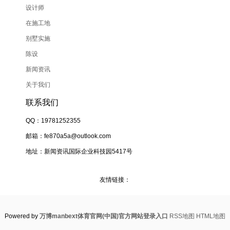
设计师
在施工地
别墅实施
陈设
新闻资讯
关于我们
联系我们
QQ：19781252355
邮箱：fe870a5a@outlook.com
地址：新闻资讯国际企业科技园5417号
友情链接：
Powered by
万博manbext体育官网(中国)官方网站登录入口
RSS地图
HTML地图