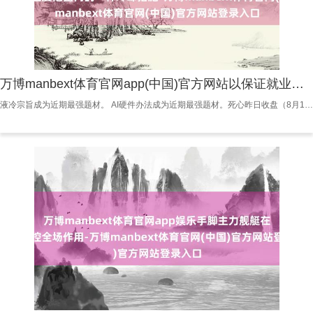
万博manbext体育官网app(中国)官方网站以保证就业器责任在安全温度范围内的一种冷却措施-万博manbext体育官网(中国)官方网站登录入口
液冷宗旨成为近期最强题材。 AI硬件办法成为近期最强题材。死心昨日收盘（8月18日），液冷就业器、玻璃纤维、光模块、就业器、覆铜板、算力租出等宗旨指数均大涨超10%，位居宗旨涨幅榜前哨。其中，液冷就业器指数大涨超29%，高居AI硬件宗旨首位。 音讯面上，7月初，CoreWeave秘书率先部署英伟达GB300 NVL72系统，成为首家提供该系统的超大规模AI云就业提供商，记号着首款GB300 NVL72就业器认真出货。 业内东说念主士指出，开首AI芯片产物全面拥抱液冷，或将带动通贪图力产业链的液