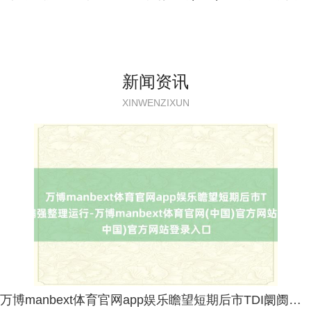
新闻资讯
XINWENZIXUN
万博manbext体育官网app娱乐瞻望短期后市TDI阛阓偏强整理运行-万博manbext体育官网(中国)官方网站登录入口