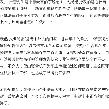
发。“张雪先生是个很鲠直的东说念主，他念念抒发的是心仪自
如接纳车主监督，主动直面车辆消耗争议，扶助每一位车主通过
正规法律路子感性维权，而维权流程中产生的讼师、诉讼等关联
老本，均可由张雪机车承担。”
既然“执业秘密”是绕不外去的门槛，那从车主的角度，“张雪我方
请讼师告我方”又该若何实现？孟讼师建议，按照正当合规的实
操旅途，车主若对车辆存在异议纠纷，无需纠荟萃作律所，可自
行选拔其他律所托福讼师发告状讼，孟讼师场合团队全程不参
与、不介入，仅由张雪机车为车主承担沿途讼师用度，这么既守
住法律执业底线，也达成了品牌公开答应。
孟讼师提到，即便身为企业法律照拂人，团队在措置平素客户投
诉与质地参议时，也会长久保执中立中肯，申诉车主正当的维权
路子。