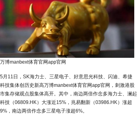
万博manbext体育官网app官网
5月11日，SK海力士、三星电子、好意思光科技、闪迪、希捷
科技集体创历史新高万博manbext体育官网app官网，刺激港股
市集存储观点股集体高开。其中，南边两倍作念多海力士、澜起
科技（06809.HK）大涨近15%，兆易翻新（03986.HK）涨超
9%，南边两倍作念多三星电子涨超6%。