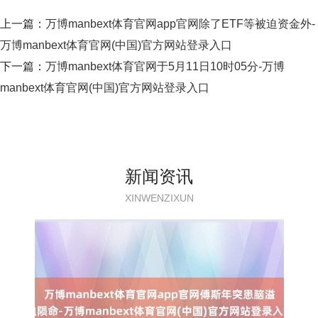
上一篇：
万博manbext体育官网app官网除了ETF等被迫资金外-
万博manbext体育官网(中国)官方网站登录入口
下一篇：
万博manbext体育官网于5月11日10时05分-万博
manbext体育官网(中国)官方网站登录入口
新闻资讯
XINWENZIXUN