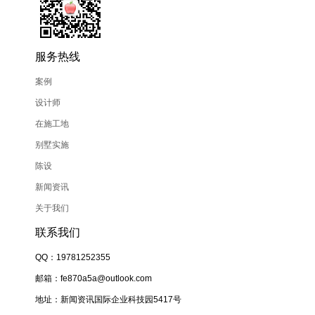
服务热线
案例
设计师
在施工地
别墅实施
陈设
新闻资讯
关于我们
联系我们
QQ：19781252355
邮箱：fe870a5a@outlook.com
地址：新闻资讯国际企业科技园5417号