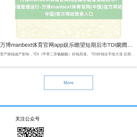
万博manbext体育官网app娱乐瞻望短期后市TDI阛阓偏强整理运行-万博manbext体育官网(中国)官方网站登录入口
受产能端减产影响，TDI（甲苯二异氰酸酯）价钱高涨。 TDI价钱合手续大涨 近期，化工品TDI（甲苯二异氰酸酯）价钱合手续高涨。说明生意社数据，8月18日，TDI基准价为16066.67元/吨。下半年以来，TDI价钱累计高涨40.94%。2025年，TDI价钱最低10400元/吨，最高16766.67元/吨，区间最大涨幅高达61.22%。 （图片开始：生意社） 此轮TDI价钱高涨，缘于产能端暴减。7月16日，科念念创告示，德国多尔马根化工园区TDI等居品因失火致电力供应和界限系统故障等要素遭逢
More
关注公众号