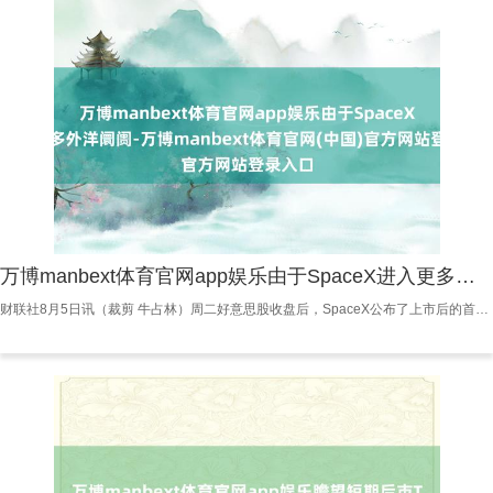
万博manbext体育官网app娱乐由于SpaceX进入更多外洋阛阓-万博manbext体育官网(中国)官方网站登录入口
财联社8月5日讯（裁剪 牛占林）周二好意思股收盘后，SpaceX公布了上市后的首份财报。财报显现，受益于星链卫星互联网业务以及AI业务的强劲增长，公司季度营收接近翻倍，同期筹谋示寂大幅收窄。财报公布后，受成本开销飙升影响，SpaceX股价在盘后交游中下落逾8%。 具体来看，SpaceX第二季度营收达到78亿好意思元，远高于前年同期的41亿好意思元，也远超阛阓预期69.3亿好意思元。其中，星链业务收入同比增长66%，占公司总营收的一半以上；而AI业务收入同比增长约250%，该业务恰是马斯克此前要