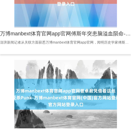
万博manbext体育官网app官网傅斯年突患脑溢血陨命-万博manbext体育官网(中国)官方网站登录入口
澎湃新闻记者从关联方面获悉万博manbext体育官网app官网，闻明历史学家傅斯年先生之子傅仁轨先生，于好意思东时候2025年8月13日在好意思国佛罗里达州陨命，享年90岁。 傅斯年与夫东说念主俞大綵、女儿傅仁轨一家三口合影。 公开贵寓披露，1934年俞大綵与傅斯年在北平成婚，1935年9月15日两东说念主的女儿傅仁轨(Jack Fu)出身。傅斯年担任台湾大学校长后，俞大綵任台大外文系陶冶。1950年12月20日，傅斯年突患脑溢血陨命。1977年，俞大綵从台大外文系陶冶岗亭退休。1990年8月