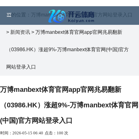
你的位置：
万博manbext体育官网(中国)官方网站登录入口
>
新闻资讯
> 万博manbext体育官网app官网兆易翻新
（03986.HK）涨超9%-万博manbext体育官网(中国)官方
网站登录入口
万博manbext体育官网app官网兆易翻新
（03986.HK）涨超9%-万博manbext体育官网
(中国)官方网站登录入口
时间：2026-05-15 06:40
点击：100 次