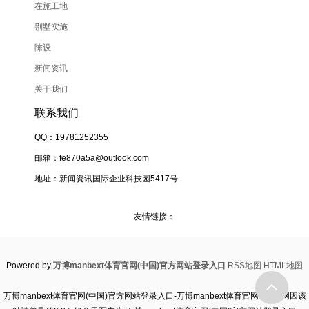
在施工地
别墅实施
陈设
新闻资讯
关于我们
联系我们
QQ：19781252355
邮箱：fe870a5a@outlook.com
地址：新闻资讯国际企业科技园5417号
友情链接：
Powered by
万博manbext体育官网(中国)官方网站登录入口
RSS地图
HTML地图
万博manbext体育官网(中国)官方网站登录入口-万博manbext体育官网app官网因该