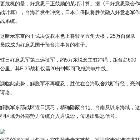
更危机的是，好意思日正鼓励的某项计算。据《日好意思聚会作
战计算》，台海若发生冲突，日本自保队将胜仗融入好意思军作
战系统。
这暗示东京的干戈决议权本色上将转至五角大楼，25万自保队
员或成为好意思国干预台海事务的棋子。
驻日好意思军第三远征军，约5万东说念主驻冲绳，距台岛600
公里。其F-35战机仅需20分钟即可飞抵海峡中线。
濒临此态势，解脱军不再哑忍，胜仗在台海取舍武断行径，亮剑
请愿。
解脱军东部战区近日演习，精确隐蔽台北、台南及以东海域，这
些区域为外部势力传统介入通说念，传递出狠恶信号。
值得的演习科目包括：空中截击专攻技艺，对海突击对准揣摸打