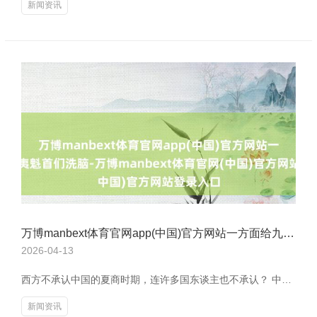
新闻资讯
万博manbext体育官网app(中国)官方网站一方面给九夷魁首们洗脑-万博manbext体育官网(中国)官方网站登录入口
2026-04-13
西方不承认中国的夏商时期，连许多国东谈主也不承认？ 中国能成为寰球四大斯文古国，主要原因等于咱们的文化基因基本莫得出现断层。咱们往往会说我方有盘曲五千年的中原斯文，西方学者不承认也就算了，而许多国东谈主我方也不承认。西方东谈主不承认的原理是：你们无法证据有五千年。他们界说斯文的法式是：必须要知足三个条款，有城市遗址（代表王权统治），有翰墨纪录（代表斯文延续），有出土文物（代表冶真金不怕火时间）。但是这三因素，西方我方都无法知足，不要说城市遗址了，险些莫得一个西方国度，不错看懂他们我方五百年前的
新闻资讯