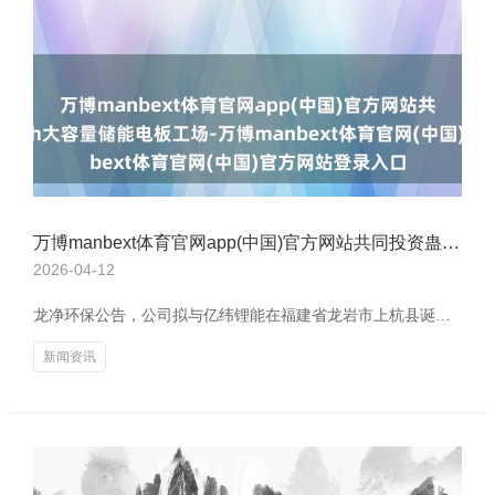
万博manbext体育官网app(中国)官方网站共同投资蛊卦60GWh大容量储能电板工场-万博manbext体育官网(中国)官方网站登录入口
2026-04-12
龙净环保公告，公司拟与亿纬锂能在福建省龙岩市上杭县诞生结伙公司万博manbext体育官网app(中国)官方网站，共同投资蛊卦60GWh大容量储能电板工场，技俩总投资金额瞻望为60亿元，结伙公司当作技俩膨胀主体，注册老本为9亿元，亿纬锂能抓股80%，龙净环保抓股20%。后期注册老本金增多凭证结伙公司发展届时推敲决定，两边凭证股权比例等比例增多并实缴，龙净环保累计出资不卓越2.4亿元。 举报 第一财经告白配合，请点击这里此实质为第一财经原创，文章权归第一财经所有。未经第一财经籍面授权，不得以任何神
新闻资讯