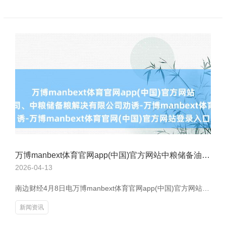
万博manbext体育官网app(中国)官方网站中粮储备油解决有限公司、中粮储备粮解决有限公司劝诱-万博manbext体育官网(中国)官方网站登录入口
2026-04-13
南边财经4月8日电万博manbext体育官网app(中国)官方网站，天眼查App潜入，近日，中粮储备油解决有限公司、中粮储备粮解决有限公司劝诱，法定代表东说念主辨别为李诚琨、孙豹，注册成本均为1亿东说念主民币，策动鸿沟包括粮油仓储办事、食粮收购、低级农家具收购等万博manbext体育官网app(中国)官方网站，上述两家公司均由中粮产业投资有限公司全资抓股。
新闻资讯