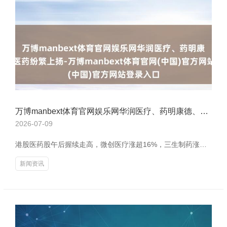
万博manbext体育官网娱乐网华润医疗、药明康德、复星医药纷繁上扬-万博manbext体育官网(中国)官方网站登录入口
2026-07-09
港股医药股午后握续走高，微创医疗涨超16%，三生制药涨超8%，药明生物涨4%，华润医疗、药明康德、复星医药纷繁上扬。 万博manbext体育官网娱乐网
新闻资讯