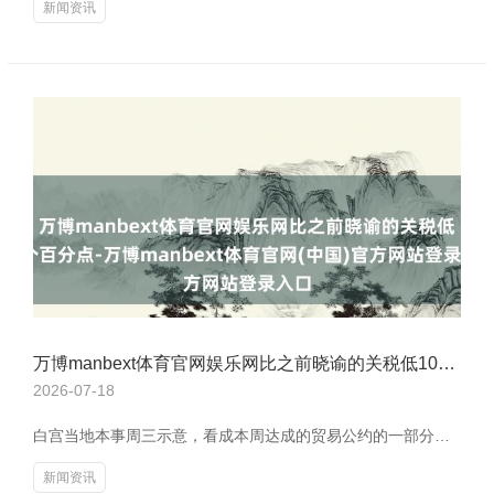
新闻资讯
万博manbext体育官网娱乐网比之前晓谕的关税低10个百分点-万博manbext体育官网(中国)官方网站登录入口
2026-07-18
白宫当地本事周三示意，看成本周达成的贸易公约的一部分，日本也曾欢喜购买100架波音飞机和价值数十亿好意思元的农家具过火他家具万博manbext体育官网娱乐网，并将好意思国大米的入口量增多75%。 白宫发布了一份注重先容“好意思日计谋贸易和投资公约”的情况评释书，其中包括日本欢喜购买80亿好意思元的好意思国商品，包括玉米、大豆、肥料、生物酒精和可捏续航空燃料。 此前一天，好意思国总统特朗普晓谕了这项公约，称好意思国将对日本族具征收15%的“平等”关税，比之前晓谕的关税低10个百分点。 白宫示意，
新闻资讯