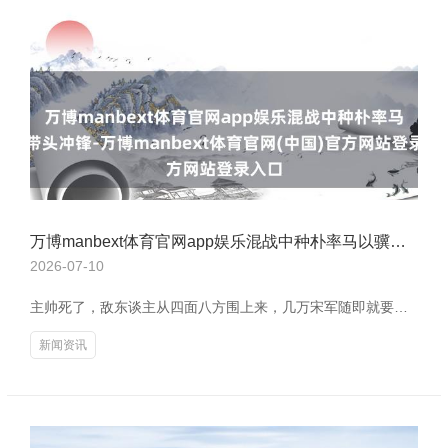
万博manbext体育官网app娱乐混战中种朴率马以骥带头冲锋-万博manbext体育官网(中国)官方网站登录入口
2026-07-10
主帅死了，敌东谈主从四面八方围上来，几万宋军随即就要崩盘。 就在这技术，一个没东谈主贯通的小军官站了出来，喊了一嗓子，硬是把一盘死棋给翻了过来。这事发生在北宋崇宁年间的河州，死的主帅叫种朴，种家将第三代方丈东谈主。 说种朴之前，得先说说种家将是什么来头。 北宋西北边防有两块牌号，一个姓折一个姓种。折家将留意府州，种家将坐镇西北。从种世衡算起，种家三代东谈主扎在西北苦寒之地，跟西夏打、跟羌东谈主打、跟吐蕃打，前后快要百年，死在战场上的族东谈主一茬接一茬。 种世衡是开山祖，往常在西北修筑青涧城，生
新闻资讯