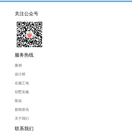
关注公众号
服务热线
案例
设计师
在施工地
别墅实施
陈设
新闻资讯
关于我们
联系我们