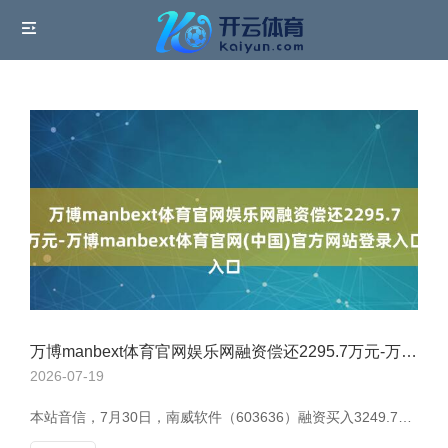
万博manbext体育官网娱乐网融资偿还2295.7万元-万博manbext体育官网(中国)官方网站登录入口
2026-07-19
本站音信，7月30日，南威软件（603636）融资买入3249.76万元万博manbext体育官网娱乐网，融资偿还2295.7万元，融资净买入954.06万元，融资余额3.46亿元，近20个交往时中有12个交往时出现融资净买入。 融券方面，当日融券卖出4600.0股，融券偿还300.0股，融券净卖出4300.0股，融券余量10.99万股，近20个交往时中有12个交往时出现融券净卖出。 融资融券余额3.47亿元，较昨日高潮2.84%。 小常识融资融券：融资融券交往又称“证券信用交往”或保证金交往