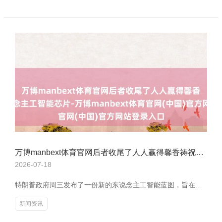
万博manbext体育官网后者收尾了人人赢得馨香祷祝的东说念主工智能芯片-万博manbext体育官网(中国)官方网站登录入口
2026-07-18
特朗普政府周三发布了一份新的东说念主工智能蓝图，旨在减轻环境章程，并大幅扩大对盟友的东说念主工智能出口万博manbext体育官网，以保抓好意思国在弱点时刻方面的上风。 该探讨包括约90项提出，敕令将好意思国AI软件和硬件出口到海外，并打击那些被觉得过于收尾东说念主工智能发展的州法律，这与前任总统拜登的“高围栏”作念法显然不同，后者收尾了人人赢得馨香祷祝的东说念主工智能芯片。 “咱们还必须有一个单一的联邦尺度，而不是50个不同的州在往常监管这个行业，”特朗普说。 好意思国科技计谋办公室主任迈克尔
新闻资讯