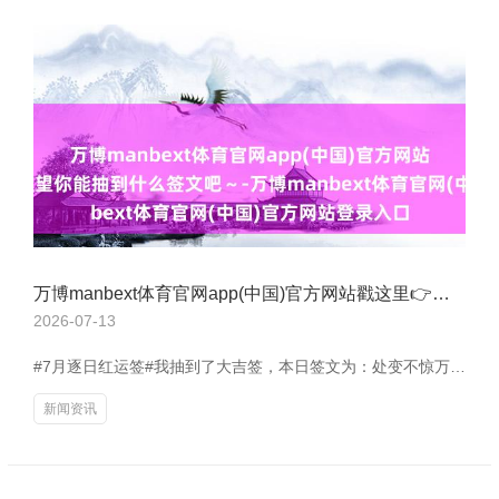
万博manbext体育官网app(中国)官方网站戳这里👉快来望望你能抽到什么签文吧～-万博manbext体育官网(中国)官方网站登录入口
2026-07-13
#7月逐日红运签#我抽到了大吉签，本日签文为：处变不惊万博manbext体育官网app(中国)官方网站，心自恬然。戳这里👉快来望望你能抽到什么签文吧～
新闻资讯