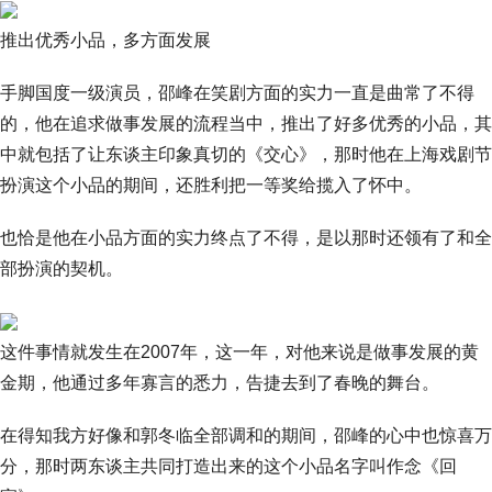
推出优秀小品，多方面发展
手脚国度一级演员，邵峰在笑剧方面的实力一直是曲常了不得
的，他在追求做事发展的流程当中，推出了好多优秀的小品，其
中就包括了让东谈主印象真切的《交心》，那时他在上海戏剧节
扮演这个小品的期间，还胜利把一等奖给揽入了怀中。
也恰是他在小品方面的实力终点了不得，是以那时还领有了和全
部扮演的契机。
这件事情就发生在2007年，这一年，对他来说是做事发展的黄
金期，他通过多年寡言的悉力，告捷去到了春晚的舞台。
在得知我方好像和郭冬临全部调和的期间，邵峰的心中也惊喜万
分，那时两东谈主共同打造出来的这个小品名字叫作念《回