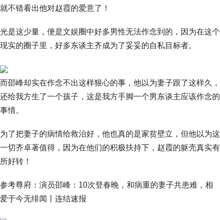
就不错看出他对赵霞的爱意了！
光是这少量，便是文娱圈中好多男性无法作念到的，因为在这个
现实的圈子里，好多东谈主齐成为了妥妥的自私目标者。
而邵峰却实在作念不出这样狠心的事，他以为妻子跟了这样久，
还给我方生了一个孩子，这是我方手脚一个男东谈主应该作念的
事情。
为了把妻子的病情给救治好，他也真的是家贫壁立，但他以为这
一切齐卓著值得，因为在他们的积极扶持下，赵霞的躯壳真实有
所好转！
参考尊府：演员邵峰：10次登春晚，和病重的妻子共患难，相
爱于今无绯闻丨连结速报