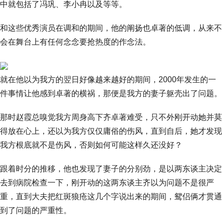
中就包括了冯巩、李小冉以及等等。
和这些优秀演员在调和的期间，他的阐扬也卓著的低调，从来不
会在舞台上有任何念念要抢热度的作念法。
就在他以为我方的翌日好像越来越好的期间，2000年发生的一
件事情让他感到卓著的横祸，那便是我方的妻子躯壳出了问题。
那时赵霞总嗅觉我方周身高下齐卓著难受，只不外刚开动她并莫
得放在心上，还以为我方仅仅庸俗的伤风，直到自后，她才发现
我方根底就不是伤风，否则如何可能这样久还没好？
跟着时分的推移，他也发现了妻子的分别劲，是以两东谈主决定
去到病院检查一下，刚开动的这两东谈主齐以为问题不是很严
重，直到大夫把红斑狼疮这几个字说出来的期间，鸳侣俩才贯通
到了问题的严重性。