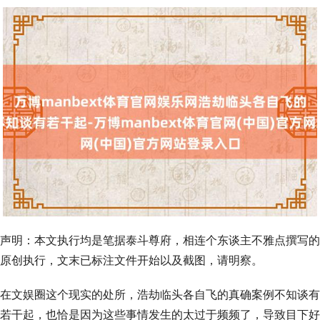
声明：本文执行均是笔据泰斗尊府，相连个东谈主不雅点撰写的
原创执行，文末已标注文件开始以及截图，请明察。
在文娱圈这个现实的处所，浩劫临头各自飞的真确案例不知谈有
若干起，也恰是因为这些事情发生的太过于频频了，导致目下好