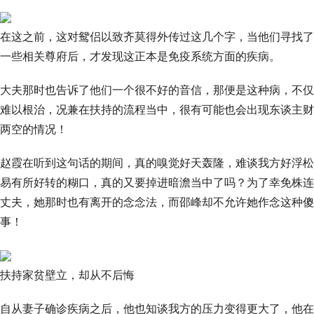
在这之前，这对鸳侣以致齐莫得外传过这几个字，当他们寻找了
一些相关尊府后，才发现这正本是免疫系统方面的疾病。
大夫那时也告诉了他们一个很不好的音信，那便是这种病，不仅
难以根治，况兼在扶持的流程当中，很有可能也会出现东谈主财
两空的情况！
赵霞在听到这句话的期间，真的嗅觉好天轰隆，难谈我方好浮松
易有所好转的糊口，真的又要掉进暗澹当中了吗？为了幸免株连
丈夫，她那时也有离开的念念法，而邵峰却不允许她作念这种傻
事！
扶持家贫壁立，却从不后悔
自从妻子确诊疾病之后，他也知谈我方的压力变得更大了，他在