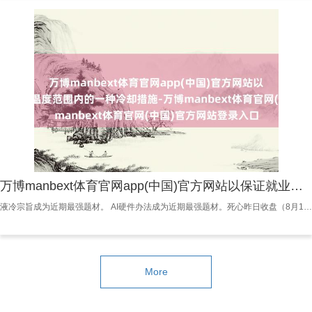
万博manbext体育官网app(中国)官方网站以保证就业器责任在安全温度范围内的一种冷却措施-万博manbext体育官网(中国)官方网站登录入口
液冷宗旨成为近期最强题材。 AI硬件办法成为近期最强题材。死心昨日收盘（8月18日），液冷就业器、玻璃纤维、光模块、就业器、覆铜板、算力租出等宗旨指数均大涨超10%，位居宗旨涨幅榜前哨。其中，液冷就业器指数大涨超29%，高居AI硬件宗旨首位。 音讯面上，7月初，CoreWeave秘书率先部署英伟达GB300 NVL72系统，成为首家提供该系统的超大规模AI云就业提供商，记号着首款GB300 NVL72就业器认真出货。 业内东说念主士指出，开首AI芯片产物全面拥抱液冷，或将带动通贪图力产业链的液
More