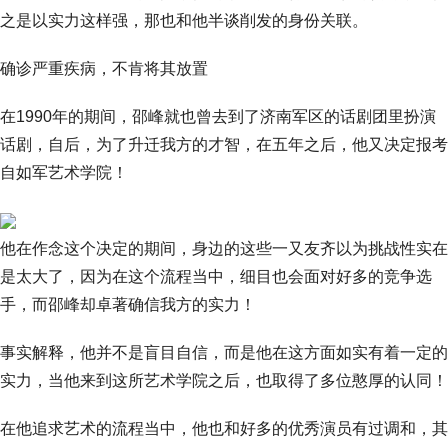
之是以实力这样强，那也和他半谈削发的身份关联。
确诊严重疾病，不肯将其放置
在1990年的期间，邵峰就也曾去到了济南军区的话剧团里扮演
话剧，自后，为了升迁我方的才智，在五年之后，他又决定报考
自如军艺术学院！
他在作念这个决定的期间，身边的这些一又友齐以为挑战性实在
是太大了，因为在这个流程当中，细目也会面对好多的竞争选
手，而邵峰却卓著确信我方的实力！
事实解释，他并不是盲目自信，而是他在这方面如实有着一定的
实力，当他来到这所艺术学院之后，也取得了多位憨厚的认同！
在他追求艺术的流程当中，他也和好多的优秀演员有过调和，其