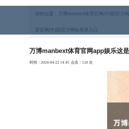
你的位置：
万博manbext体育官网(中国)官
育官网(中国)官方网站登录入口
万博manbext体育官网app娱乐
时间：2026-04-22 14:45
点击：120 次