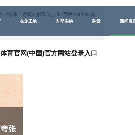
否有些夸张？数据能解释这少量-万博manbext体
师
在施工地
别墅实施
陈设
新闻资
xt体育官网(中国)官方网站登录入口