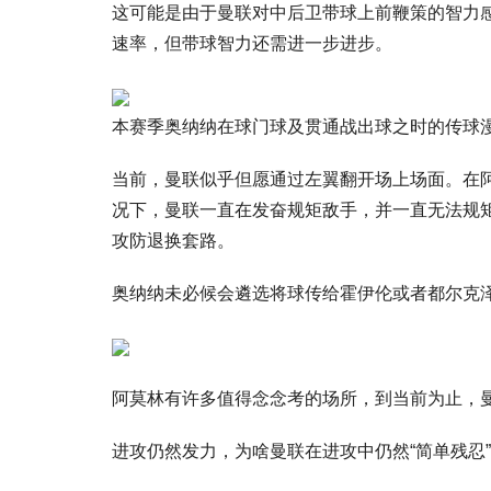
这可能是由于曼联对中后卫带球上前鞭策的智力
速率，但带球智力还需进一步进步。
本赛季奥纳纳在球门球及贯通战出球之时的传球
当前，曼联似乎但愿通过左翼翻开场上场面。在
况下，曼联一直在发奋规矩敌手，并一直无法规
攻防退换套路。
奥纳纳未必候会遴选将球传给霍伊伦或者都尔克
阿莫林有许多值得念念考的场所，到当前为止，
进攻仍然发力，为啥曼联在进攻中仍然“简单残忍