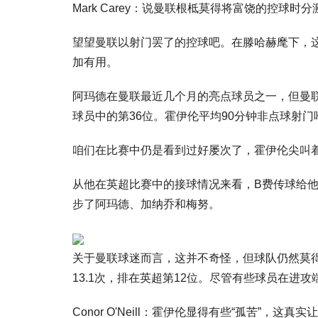
Mark Carey：说曼联根柢莫得将富饶的控
望望曼联以射门罢了的控球吧。在滕哈赫麾下，这
加有用。
阿玛德在曼联最近几个月的亮点球员之一，但曼联
球员中的第36位。霍伊伦平均90分钟非点球射门唯
咱们在比赛中仍是看到过好屡次了，霍伊伦尖叫
从他在英超比赛中的接球情况来看，B费传球给
步了阿玛德、加纳乔和梅努。
关于曼联球迷而言，这并不奇怪，但球队仍然莫
13.1次，排在英超第12位。尽管有些球员在
Conor O'Neill：霍伊伦显得有些“孤苦