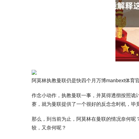
阿莫林执教曼联仍是快四个月万博manbext体育
作念小动作，执教曼联一事，并莫得透彻按照诡
赛，就为曼联提供了一个很好的反念念时机，毕
那么，到当前为止，阿莫林在曼联的情况奈何呢
较，又奈何呢？