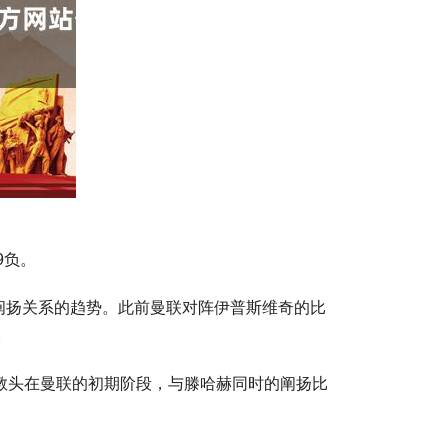
9负。
阐扬关系的趋势。此前曼联对阵伊普斯维奇的比
。
教头在曼联的初期阶段，与滕哈赫同时的阐扬比