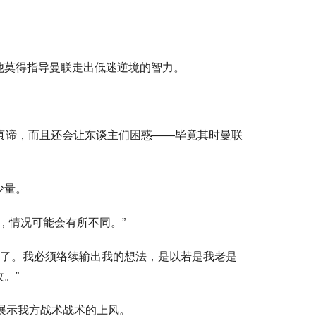
他莫得指导曼联走出低迷逆境的智力。
何真谛，而且还会让东谈主们困惑——毕竟其时曼联
少量。
，情况可能会有所不同。”
知谈了。我必须络续输出我的想法，是以若是我老是
。”
来展示我方战术战术的上风。