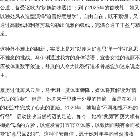
公道，备受讴歌为“辣妈韵味透顶”；到了2025年的首映礼，她又
以独处风衣造型演绎“迫害好意思学”，自由自在，既不紧绷，又
通过高腰线和利落剪裁勾勒出优雅的弧线，完满会通了丰盈与精
采。
这种外不雅上的翻新，实质上是对“以瘦为好意思”单一审好意思
不雅念的挑战。马伊琍通过我方的身体话语，宣告女性的瑰丽不
应被体重数字敛迹，舒展的人命力比强行追求骨感愈加迷东说念
主。
履历过仳离风云后，马伊琍一度体重骤降，媒体将其解读为“情
伤后的症状”。但是，她并未千里迷于外界的指摘，而是在岁月
的积淀中完成了心态的更始。2020年，她坦言“不再相投不朽的
行径”，启动接收当然朽迈的足迹。如今，她将“发腮”回荡为领有
御姐气场的方脸，以短发晋升五官立体感，以致因面颊有余而被
赞“好意思回23岁”。这种平安自信，源于她对年事的当然接收