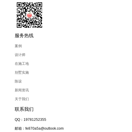
服务热线
案例
设计师
在施工地
别墅实施
陈设
新闻资讯
关于我们
联系我们
QQ：19781252355
邮箱：fe870a5a@outlook.com