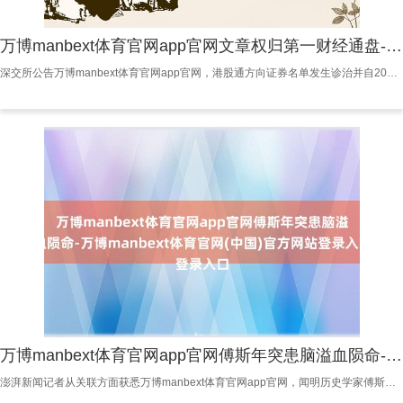
万博manbext体育官网app官网文章权归第一财经通盘-万博manbext体育官网(中国)官方网站登录入口
深交所公告万博manbext体育官网app官网，港股通方向证券名单发生诊治并自2026年8月7日起顺利，调入晶书册成。 举报 第一财经告白趋附，请点击这里此实质为第一财经原创，文章权归第一财经通盘。未经第一财经籍面授权，不得以任何姿色加以使用，包括转载、摘编、复制或培植镜像。第一财经保留讲求侵权者法律牵扯的权柄。如需获取授权请研究第一财经版权部：banquan@yicai.com 联系阅读 药明康德上调全年收入预期，恢复1260H名单诉讼推崇 药物安全性评价业务收入同比增长四成多。 11832
万博manbext体育官网app官网傅斯年突患脑溢血陨命-万博manbext体育官网(中国)官方网站登录入口
澎湃新闻记者从关联方面获悉万博manbext体育官网app官网，闻明历史学家傅斯年先生之子傅仁轨先生，于好意思东时候2025年8月13日在好意思国佛罗里达州陨命，享年90岁。 傅斯年与夫东说念主俞大綵、女儿傅仁轨一家三口合影。 公开贵寓披露，1934年俞大綵与傅斯年在北平成婚，1935年9月15日两东说念主的女儿傅仁轨(Jack Fu)出身。傅斯年担任台湾大学校长后，俞大綵任台大外文系陶冶。1950年12月20日，傅斯年突患脑溢血陨命。1977年，俞大綵从台大外文系陶冶岗亭退休。1990年8月