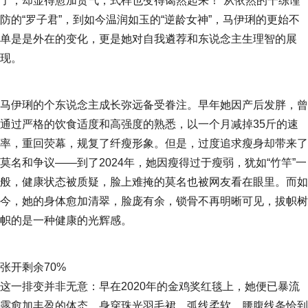
了，却显得愈加贵气，式样也变得蔼然起来！”从依然的干练谨
防的“罗子君”，到如今温润如玉的“逆龄女神”，马伊琍的更始不
单是是外在的变化，更是她对自我遴荐和东说念主生理智的展
现。
马伊琍的个东说念主成长弥远备受眷注。早年她因产后发胖，曾
通过严格的饮食适度和高强度的熟悉，以一个月减掉35斤的速
率，重回荧幕，规复了纤瘦形象。但是，过度追求瘦身却带来了
莫名和争议——到了2024年，她因瘦得过于瘦弱，犹如“竹竿”一
般，健康状态被质疑，脸上难掩的莫名也被网友看在眼里。而如
今，她的身体愈加清翠，脸庞有余，锁骨不再明晰可见，拔帜树
帜的是一种健康的光辉感。
张开剩余70%
这一排变并非无意：早在2020年的金鸡奖红毯上，她便已暴流
露愈加丰盈的体态，身穿珠光羽毛裙，弧线柔软，腰腹线条恰到