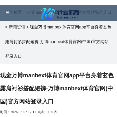
你的位置：
万博manbext体育官网(中国)官方网站登录入口
>
新闻资讯
> 现金万博manbext体育官网app平台身着玄色
露肩衬衫搭配短裤-万博manbext体育官网(中国)官方网站
登录入口
现金万博manbext体育官网app平台身着玄色
露肩衬衫搭配短裤-万博manbext体育官网(中
国)官方网站登录入口
时间：2026-05-07 17:17
点击：130 次