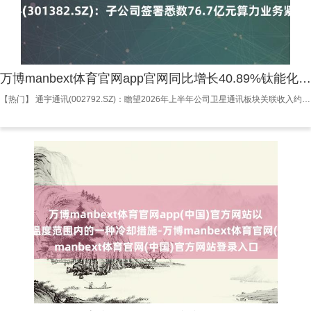
万博manbext体育官网app官网同比增长40.89%钛能化学(002145.SZ)：上半年净利润4.2亿元 同比增长61.93%【中标公约】蜂助手(301382.SZ)：子公司签署悉数76.7亿元算力业务紧要公约威胜信息(688100.SH)：7月中标8096.02万元国度电网名目【股权转让】通宇通讯(002792.SZ)：拟购买佳贤通讯25%股权中科三环(000970.SZ)：拟收购中电磁声
【热门】 通宇通讯(002792.SZ)：瞻望2026年上半年公司卫星通讯板块关联收入约为1057.33万元德龙汇能(000593.SZ)：推行铁心东说念主“拟注入其所捏有的关联财富，如半导体财富”为伪善传说盈峰环境(000967.SZ)：无东说念主环卫机器东说念主等关联业务营收占公司举座营收比例较小恒银科技(603106.SH)智算软硬件、AI智能体等关联业求罢了的贸易收入较小【名目投资】智能源(300686.SZ)：拟投建光通讯、算力热控及ITO用电子专用材料产业假名目等【事迹】禾望电气(