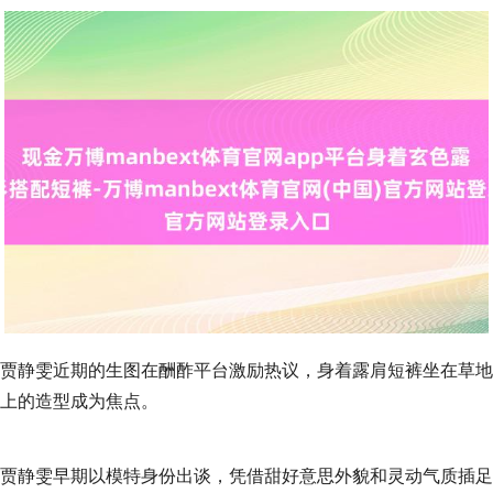
贾静雯近期的生图在酬酢平台激励热议，身着露肩短裤坐在草地
上的造型成为焦点。
贾静雯早期以模特身份出谈，凭借甜好意思外貌和灵动气质插足